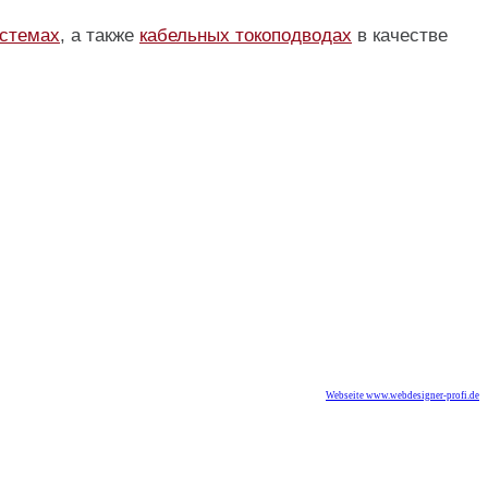
истемах
, а также
кабельных токоподводах
в качестве
Webseite www.webdesigner-profi.de